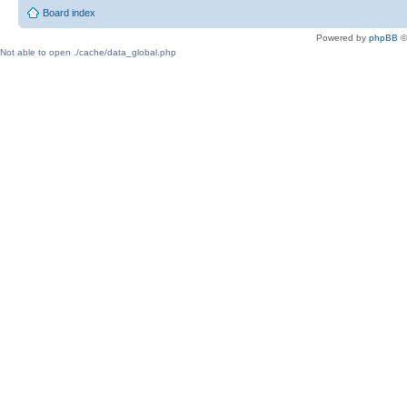
Board index
Powered by
phpBB
©
Not able to open ./cache/data_global.php