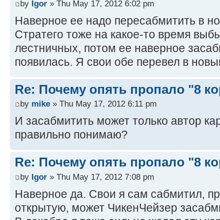
by
Igor
» Thu May 17, 2012 6:02 pm
Наверное ее надо пересабмитить в но
Стратего тоже на какое-то время выб
лестничных, потом ее наверное засаб
появилась. Я свои обе перевел в новы
Re: Почему опять пропало "8 ко
by
mike
» Thu May 17, 2012 6:11 pm
И засабмитить может только автор ка
правильно понимаю?
Re: Почему опять пропало "8 ко
by
Igor
» Thu May 17, 2012 7:08 pm
Наверное да. Свои я сам сабмитил, пр
открытую, может ЧикенЧейзер засабм