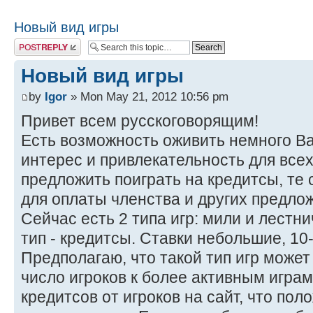
Новый вид игры
Post a reply
Новый вид игры
by
Igor
» Mon May 21, 2012 10:56 pm
Привет всем русскоговорящим!
Есть возможность оживить немного Ва
интерес и привлекательность для всех
предложить поиграть на кредитсы, те
для оплаты членства и других предло
Сейчас есть 2 типа игр: мили и лестн
тип - кредитсы. Ставки небольшие, 10-
Предполагаю, что такой тип игр может
число игроков к более активным играм
кредитсов от игроков на сайт, что пол