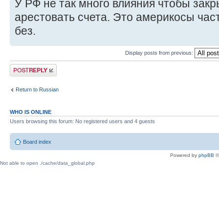
У РФ не так много влияния чтобы зак
арестовать счета. Это америкосы час
без.
Display posts from previous:
Post a reply
Return to Russian
WHO IS ONLINE
Users browsing this forum: No registered users and 4 guests
Board index
Powered by
phpBB
©
Not able to open ./cache/data_global.php