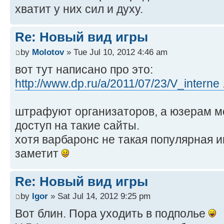
хватит у них сил и духу.
Re: Новый вид игры
by
Molotov
» Tue Jul 10, 2012 4:46 am
вот тут написано про это:
http://www.dp.ru/a/2011/07/23/V_interne ..
штрафуют организаторов, а юзерам м
доступ на такие сайты.
хотя варбаронс не такая популярная и
заметит
Re: Новый вид игры
by
Igor
» Sat Jul 14, 2012 9:25 pm
Вот блин. Пора уходить в подполье