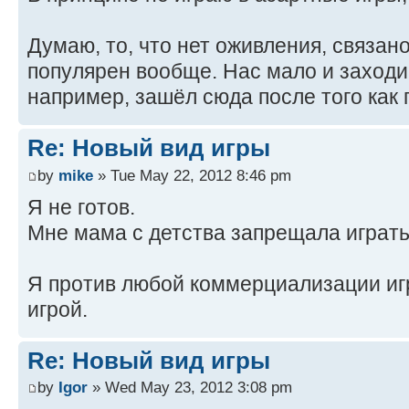
Думаю, то, что нет оживления, связан
популярен вообще. Нас мало и заходи
например, зашёл сюда после того как 
Re: Новый вид игры
by
mike
» Tue May 22, 2012 8:46 pm
Я не готов.
Мне мама с детства запрещала играть 
Я против любой коммерциализации иг
игрой.
Re: Новый вид игры
by
Igor
» Wed May 23, 2012 3:08 pm