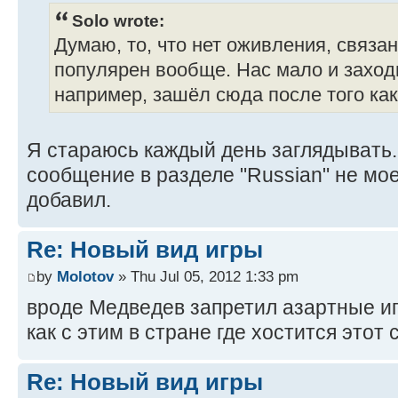
Solo wrote:
Думаю, то, что нет оживления, связа
популярен вообще. Нас мало и заход
например, зашёл сюда после того как
Я стараюсь каждый день заглядывать.
сообщение в разделе "Russian" не мое,
добавил.
Re: Новый вид игры
by
Molotov
» Thu Jul 05, 2012 1:33 pm
вроде Медведев запретил азартные иг
как с этим в стране где хостится этот с
Re: Новый вид игры