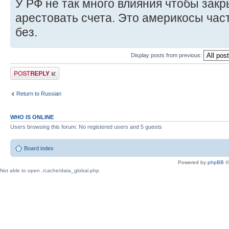
У РФ не так много влияния чтобы зак
арестовать счета. Это америкосы час
без.
Display posts from previous:
Post a reply
Return to Russian
WHO IS ONLINE
Users browsing this forum: No registered users and 5 guests
Board index
Powered by
phpBB
©
Not able to open ./cache/data_global.php