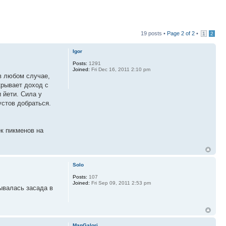
19 posts •
Page
2
of
2
•
1
2
Igor
Posts:
1291
Joined:
Fri Dec 16, 2011 2:10 pm
 в любом случае,
крывает доход с
 йети. Сила у
устов добраться.
ек пикменов на
Solo
Posts:
107
Joined:
Fri Sep 09, 2011 2:53 pm
зывалась засада в
ManGalori