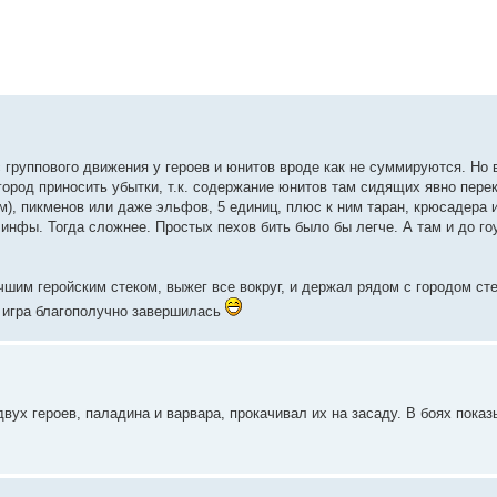
с группового движения у героев и юнитов вроде как не суммируются. Но
 город приносить убытки, т.к. содержание юнитов там сидящих явно пере
м), пикменов или даже эльфов, 5 единиц, плюс к ним таран, крюсадера и
и инфы. Тогда сложнее. Простых пехов бить было бы легче. А там и до го
чшим геройским стеком, выжег все вокруг, и держал рядом с городом ст
и игра благополучно завершилась
двух героев, паладина и варвара, прокачивал их на засаду. В боях пока