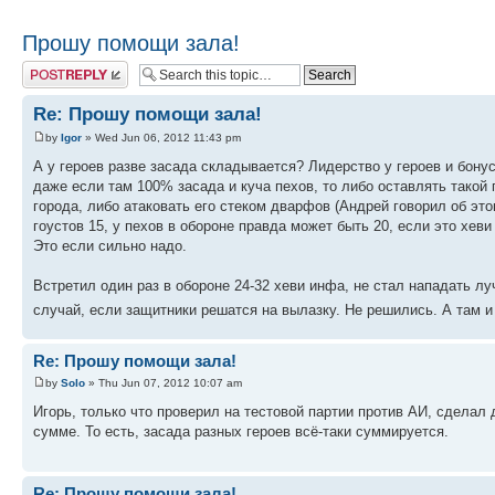
Прошу помощи зала!
Post a reply
Re: Прошу помощи зала!
by
Igor
» Wed Jun 06, 2012 11:43 pm
А у героев разве засада складывается? Лидерство у героев и бону
даже если там 100% засада и куча пехов, то либо оставлять такой
города, либо атаковать его стеком дварфов (Андрей говорил об это
гоустов 15, у пехов в обороне правда может быть 20, если это хев
Это если сильно надо.
Встретил один раз в обороне 24-32 хеви инфа, не стал нападать лу
случай, если защитники решатся на вылазку. Не решились. А там 
Re: Прошу помощи зала!
by
Solo
» Thu Jun 07, 2012 10:07 am
Игорь, только что проверил на тестовой партии против АИ, сделал 
сумме. То есть, засада разных героев всё-таки суммируется.
Re: Прошу помощи зала!