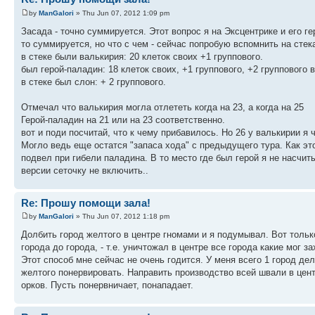
by
ManGalori
» Thu Jun 07, 2012 1:09 pm
Засада - точно суммируется. Этот вопрос я на Эксцентрике и его г
то суммируется, но что с чем - сейчас попробую вспомнить на стека
в стеке были валькирия: 20 клеток своих +1 группового.
был герой-паладин: 18 клеток своих, +1 группового, +2 группового 
в стеке был слон: + 2 группового.
Отмечал что валькирия могла отлететь когда на 23, а когда на 25
Герой-паладин на 21 или на 23 соответственно.
вот и поди посчитай, что к чему прибавилось. Но 26 у валькирии я 
Могло ведь еще остатся "запаса хода" с предыдущего тура. Как это
подвел при гибели паладина. В то место где был герой я не насчит
версии сеточку не включить..
Re: Прошу помощи зала!
by
ManGalori
» Thu Jun 07, 2012 1:18 pm
Долбить город желтого в центре гномами и я подумывал. Вот тольк
города до города, - т.е. уничтожал в центре все города какие мог з
Этот способ мне сейчас не очень годится. У меня всего 1 город дел
желтого понервировать. Направить производство всей швали в цент
орков. Пусть понервничает, понападает.