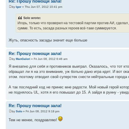
Re: Прошу помощи зала!
by
Igor
» Thu Jun 07, 2012 10:41 pm
Solo wrote:
Игорь, только что проверил на тестовой партии против АИ, сделал 
сумме. То есть, засада разных героев всё-таки суммируется.
Жуть, опасность засады значит еще больше
Re: Прошу помощи зала!
by
ManGalori
» Fri Jun 08, 2012 6:46 am
Я внезапно для себя и противников выиграл. Оказалось, что тот к
обращал ли я на это внимание, уж больно дано игра идет. И вот ок
этом. поэтому отводил свой суперстек снести нейтральные города 
А так последний ход не принес мне радости. Мой новый герой которы
не поднялось UL, хотя я его повышал до 15. А зайдя в руину - увида
Re: Прошу помощи зала!
by
Solo
» Fri Jun 08, 2012 9:18 pm
Тем не менее, поздравляю!