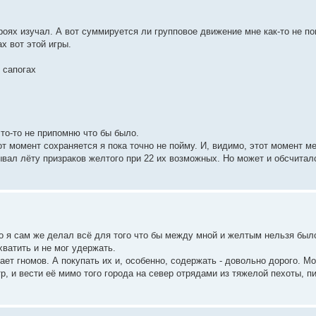
ероях изучал. А вот суммируется ли групповое движение мне как-то не по
х вот этой игры.
в сапогах
что-то не припомню что бы было.
т момент сохраняется я пока точно не пойму. И, видимо, этот момент ме
ывал лёту призраков желтого при 22 их возможных. Но может и обсчитал
о я сам же делал всё для того что бы между мной и желтым нельзя было
ахватить и не мог удержать.
ает гномов. А покупать их и, особенно, содержать - довольно дорого. М
р, и вести её мимо того города на север отрядами из тяжелой пехоты, п