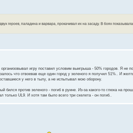
двух героев, паладина и варвара, прокачивал их на засаду. В боях показывала
то организовывал игру поставил условим выигрыша - 50% городов. Я не 
азалось что отвоевав еще один город у зеленого я получил 51%.. И жел
оставшиеся у него в тылу, а не испытывал мою оборону.
й бился против зеленого - погиб в руине. Из-за какого-то глюка на про
л только UL9. И хотя там было всего три скелета - он погиб..