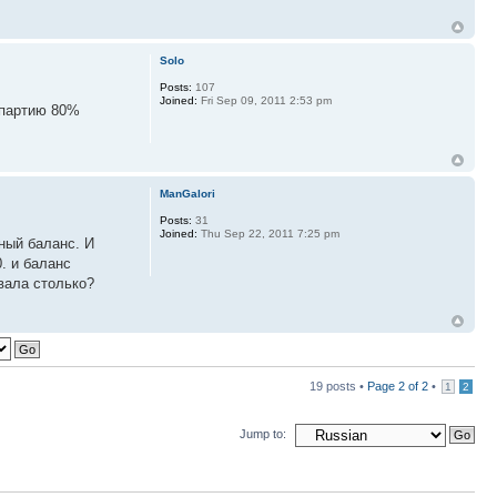
Solo
Posts:
107
Joined:
Fri Sep 09, 2011 2:53 pm
 партию 80%
ManGalori
Posts:
31
Joined:
Thu Sep 22, 2011 7:25 pm
ный баланс. И
. и баланс
авала столько?
19 posts •
Page
2
of
2
•
1
2
Jump to: