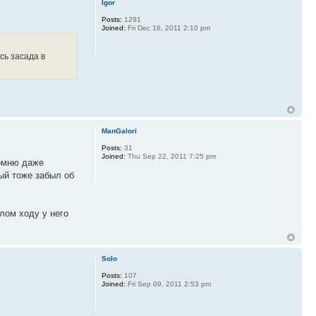
Igor
Posts:
1291
Joined:
Fri Dec 16, 2011 2:10 pm
сь засада в
ManGalori
Posts:
31
Joined:
Thu Sep 22, 2011 7:25 pm
помню даже
тый тоже забыл об
шлом ходу у него
Solo
Posts:
107
Joined:
Fri Sep 09, 2011 2:53 pm