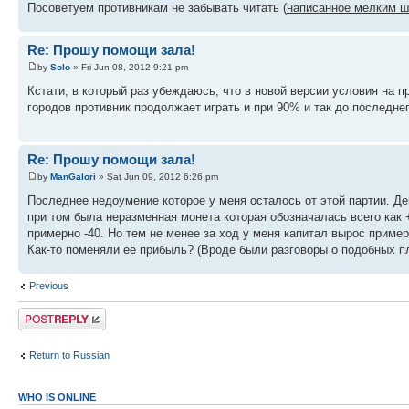
Посоветуем противникам не забывать читать (
написанное мелким 
Re: Прошу помощи зала!
by
Solo
» Fri Jun 08, 2012 9:21 pm
Кстати, в который раз убеждаюсь, что в новой версии условия на 
городов противник продолжает играть и при 90% и так до последнег
Re: Прошу помощи зала!
by
ManGalori
» Sat Jun 09, 2012 6:26 pm
Последнее недоумение которое у меня осталось от этой партии. Де
при том была неразменная монета которая обозначалась всего как
примерно -40. Но тем не менее за ход у меня капитал вырос пример
Как-то поменяли её прибыль? (Вроде были разговоры о подобных п
Previous
Post a reply
Return to Russian
WHO IS ONLINE