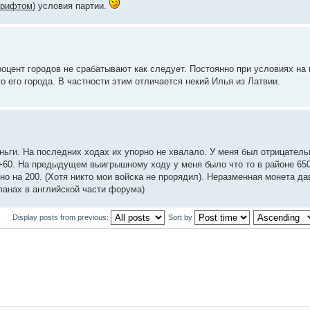
шрифтом
) условия партии.
процент городов не срабатывают как следует. Постоянно при условиях на
о его города. В частности этим отличается некий Илья из Латвии.
ньги. На последних ходах их упорно не хвалало. У меня был отрицатель
 +60. На предыдущем выигрышному ходу у меня было что то в районе 650
но на 200. (Хотя никто мои войска не прорядил). Неразменная монета д
ланах в английской части форума)
Display posts from previous:
Sort by