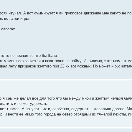
ероях изучал. А вот суммируется ли групповое движение мне как-то не по
х вот этой игры.
в сапогах
что-то не припомню что бы было.
т момент сохраняется я пока точно не пойму. И, видимо, этот момент ме
ывал лёту призраков желтого при 22 их возможных. Но может и обсчитал
о я сам же делал всё для того что бы между мной и желтым нельзя было
ахватить и не мог удержать.
ает гномов. А покупать их и, особенно, содержать - довольно дорого. М
р, и вести её мимо того города на север отрядами из тяжелой пехоты, п