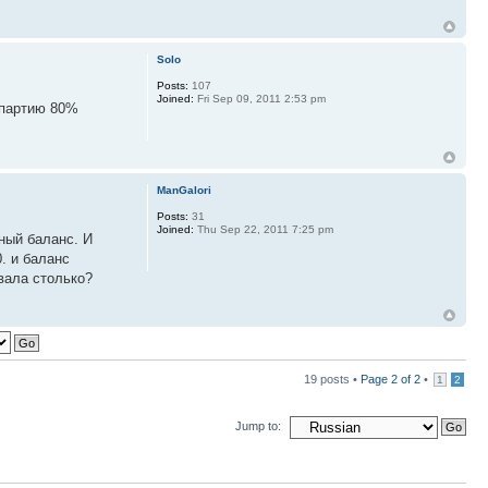
Solo
Posts:
107
Joined:
Fri Sep 09, 2011 2:53 pm
 партию 80%
ManGalori
Posts:
31
Joined:
Thu Sep 22, 2011 7:25 pm
ный баланс. И
. и баланс
авала столько?
19 posts •
Page
2
of
2
•
1
2
Jump to: