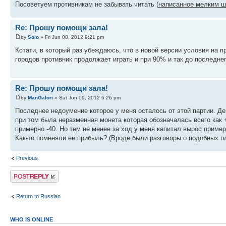
Посоветуем противникам не забывать читать (
написанное мелким 
Re: Прошу помощи зала!
by
Solo
» Fri Jun 08, 2012 9:21 pm
Кстати, в который раз убеждаюсь, что в новой версии условия на 
городов противник продолжает играть и при 90% и так до последнег
Re: Прошу помощи зала!
by
ManGalori
» Sat Jun 09, 2012 6:26 pm
Последнее недоумение которое у меня осталось от этой партии. Де
при том была неразменная монета которая обозначалась всего как
примерно -40. Но тем не менее за ход у меня капитал вырос пример
Как-то поменяли её прибыль? (Вроде были разговоры о подобных п
Previous
Post a reply
Return to Russian
WHO IS ONLINE