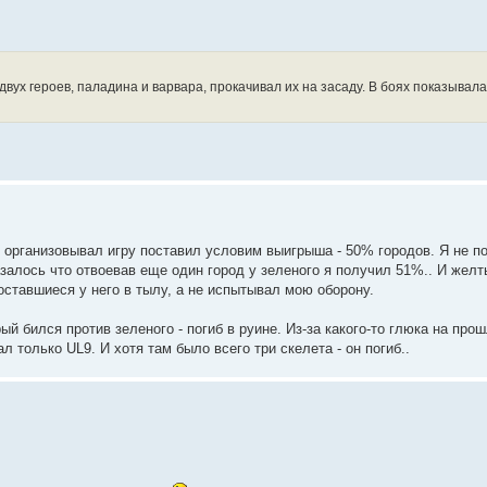
двух героев, паладина и варвара, прокачивал их на засаду. В боях показывала
то организовывал игру поставил условим выигрыша - 50% городов. Я не 
азалось что отвоевав еще один город у зеленого я получил 51%.. И жел
оставшиеся у него в тылу, а не испытывал мою оборону.
й бился против зеленого - погиб в руине. Из-за какого-то глюка на про
л только UL9. И хотя там было всего три скелета - он погиб..