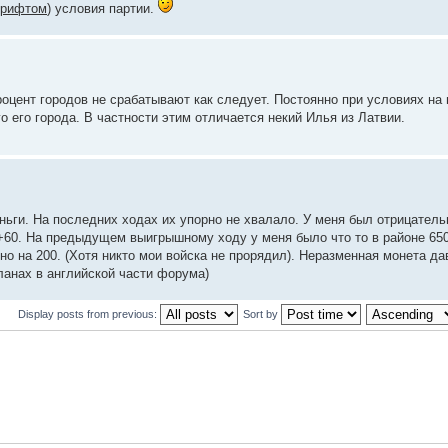
шрифтом
) условия партии.
процент городов не срабатывают как следует. Постоянно при условиях на
о его города. В частности этим отличается некий Илья из Латвии.
ньги. На последних ходах их упорно не хвалало. У меня был отрицатель
 +60. На предыдущем выигрышному ходу у меня было что то в районе 650
но на 200. (Хотя никто мои войска не прорядил). Неразменная монета д
ланах в английской части форума)
Display posts from previous:
Sort by