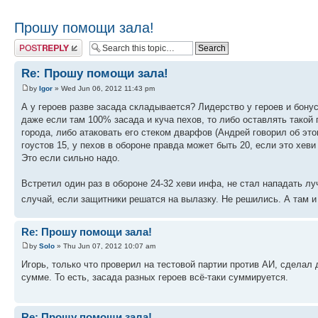
Прошу помощи зала!
Post a reply
Re: Прошу помощи зала!
by
Igor
» Wed Jun 06, 2012 11:43 pm
А у героев разве засада складывается? Лидерство у героев и бону
даже если там 100% засада и куча пехов, то либо оставлять такой
города, либо атаковать его стеком дварфов (Андрей говорил об это
гоустов 15, у пехов в обороне правда может быть 20, если это хев
Это если сильно надо.
Встретил один раз в обороне 24-32 хеви инфа, не стал нападать лу
случай, если защитники решатся на вылазку. Не решились. А там 
Re: Прошу помощи зала!
by
Solo
» Thu Jun 07, 2012 10:07 am
Игорь, только что проверил на тестовой партии против АИ, сделал 
сумме. То есть, засада разных героев всё-таки суммируется.
Re: Прошу помощи зала!