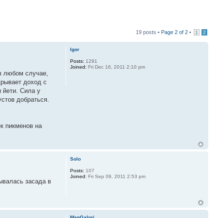
19 posts •
Page
2
of
2
•
1
2
Igor
Posts:
1291
Joined:
Fri Dec 16, 2011 2:10 pm
 в любом случае,
крывает доход с
 йети. Сила у
устов добраться.
ек пикменов на
Solo
Posts:
107
Joined:
Fri Sep 09, 2011 2:53 pm
зывалась засада в
ManGalori