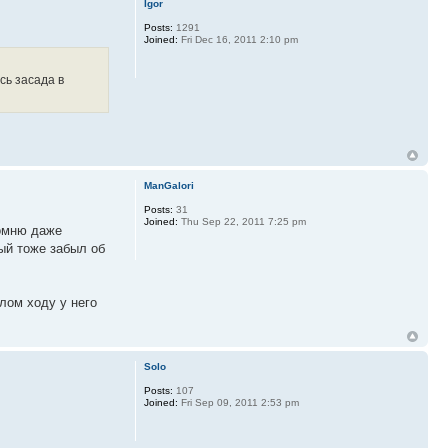
Igor
Posts:
1291
Joined:
Fri Dec 16, 2011 2:10 pm
сь засада в
ManGalori
Posts:
31
Joined:
Thu Sep 22, 2011 7:25 pm
помню даже
тый тоже забыл об
шлом ходу у него
Solo
Posts:
107
Joined:
Fri Sep 09, 2011 2:53 pm