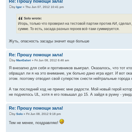
Re: Прошу помощи зала!
by
Igor
» Thu Jun 07, 2012 10:41 pm
Solo wrote:
Игорь, только что проверил на тестовой партии против АИ, сделал 
сумме. То есть, засада разных героев всё-таки суммируется.
Жуть, опасность засады значит еще больше
Re: Прошу помощи зала!
by
ManGalori
» Fri Jun 08, 2012 6:46 am
Я внезапно для себя и противников выиграл. Оказалось, что тот к
обращал ли я на это внимание, уж больно дано игра идет. И вот ок
этом. поэтому отводил свой суперстек снести нейтральные города 
А так последний ход не принес мне радости. Мой новый герой которы
не поднялось UL, хотя я его повышал до 15. А зайдя в руину - увида
Re: Прошу помощи зала!
by
Solo
» Fri Jun 08, 2012 9:18 pm
Тем не менее, поздравляю!