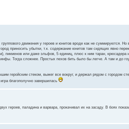
с группового движения у героев и юнитов вроде как не суммируются. Но
 город приносить убытки, т.к. содержание юнитов там сидящих явно пере
м), пикменов или даже эльфов, 5 единиц, плюс к ним таран, крюсадера и
и инфы. Тогда сложнее. Простых пехов бить было бы легче. А там и до го
чшим геройским стеком, выжег все вокруг, и держал рядом с городом ст
и игра благополучно завершилась
двух героев, паладина и варвара, прокачивал их на засаду. В боях пока