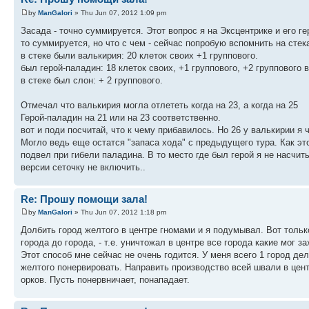
by
ManGalori
» Thu Jun 07, 2012 1:09 pm
Засада - точно суммируется. Этот вопрос я на Эксцентрике и его г
то суммируется, но что с чем - сейчас попробую вспомнить на стека
в стеке были валькирия: 20 клеток своих +1 группового.
был герой-паладин: 18 клеток своих, +1 группового, +2 группового 
в стеке был слон: + 2 группового.
Отмечал что валькирия могла отлететь когда на 23, а когда на 25
Герой-паладин на 21 или на 23 соответственно.
вот и поди посчитай, что к чему прибавилось. Но 26 у валькирии я 
Могло ведь еще остатся "запаса хода" с предыдущего тура. Как это
подвел при гибели паладина. В то место где был герой я не насчит
версии сеточку не включить..
Re: Прошу помощи зала!
by
ManGalori
» Thu Jun 07, 2012 1:18 pm
Долбить город желтого в центре гномами и я подумывал. Вот тольк
города до города, - т.е. уничтожал в центре все города какие мог з
Этот способ мне сейчас не очень годится. У меня всего 1 город дел
желтого понервировать. Направить производство всей швали в цент
орков. Пусть понервничает, понападает.