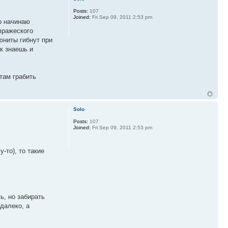
Posts:
107
Joined:
Fri Sep 09, 2011 2:53 pm
но начинаю
вражеского
юниты гибнут при
к знаешь и
там грабить
Solo
Posts:
107
Joined:
Fri Sep 09, 2011 2:53 pm
-то), то такие
ь, но забирать
далеко, а