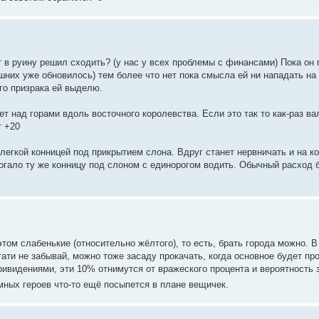
 в руину решил сходить? (у нас у всех проблемы с финансами) Пока он 
их уже обновилось) тем более что нет пока смысла ей ни нападать на н
ого призрака ей выделю.
т над горами вдоль восточного королевства. Если это так то как-раз ва
т +20
 легкой конницей под прикрытием слона. Вдруг станет нервничать и на к
огало ту же конницу под слоном с единорогом водить. Обычный расход 
этом слабенькие (относительно жёлтого), то есть, брать города можно. В
ати не забывай, можно тоже засаду прокачать, когда основное будет пр
привидениями, эти 10% отнимутся от вражеского процента и вероятность
мных героев что-то ещё посыпется в плане вещичек.