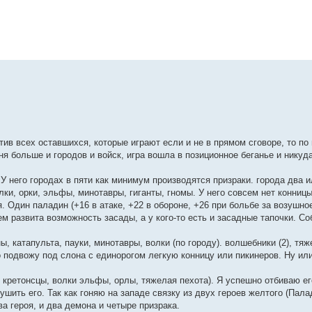
отив всех оставшихся, которые играют если и не в прямом сговоре, то п
ня больше и городов и войск, игра вошла в позиционное беганье и никуд
У него городах в пяти как минимум производятся призраки. города два и
лки, орки, эльфы, минотавры, гиганты, гномы. У него совсем нет конницы
оя. Один паладин (+16 в атаке, +22 в обороне, +26 при больбе за возушно
оем развита возможность засады, а у кого-то есть и засадные тапочки. С
, катапульта, пауки, минотавры, волки (по городу). волшебники (2), тя
ивно подвожу под слона с единорогом легкую конницу или пикинеров. Ну ил
 кретонсцы, волки эльфы, орлы, тяжелая пехота). Я успешно отбиваю его
ушить его. Так как гоняю на западе связку из двух героев желтого (Пала
а героя, и два демона и четыре призрака.