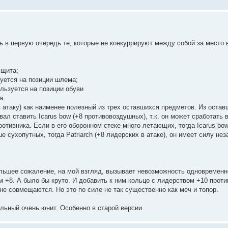
ь в первую очередь те, которые не конкуррируют между собой за место 
 щита;
ьзуется на позиции шлема;
пользуется на позиции обуви
а.
 атаку) как наименее полезный из трех оставшихся предметов. Из остав
ал ставить Icarus bow (+8 противовоздушных), т.к. он может сработать в
ротивника. Если в его оборонном стеке много летающих, тогда Icarus bow
 сухопутных, тогда Patriarch (+8 лидерских в атаке), он имеет силу нез
ольшее сожаление, на мой взгляд, вызывает невозможность одновременн
м +8. А было бы круто. И добавить к ним кольцо с лидерством +10 прот
не совмещаются. Но это по силе не так существенно как меч и топор.
льный очень юнит. Особенно в старой версии.