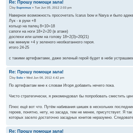
Re: Прошу помощи зала!
by
Supremus
» Tue Jun 05, 2012 2:03 pm
Наверное возможность просочетать Icarus bow и Narya и было адек
Лук - в руки +8
кольцо на палец 8+10=18
сапоги на ноги 18+2=20 (в атаке)
доспехи или шлем на голову 18+2(3)=20(21)
как миниум +4 у зеленого необкатанного героя.
итого 24-25
с такими артефактами, даже зеленый герой будет в небе устрашаю
Re: Прошу помощи зала!
by
Solo
» Wed Jun 06, 2012 4:42 pm
По артефактам мне к словам Игоря добавить нечего пока.
Чисто стратегически, я рекомендовал бы попробовать сместить цент
Плюс ещё вот что. Путём набивания шишек в нескольких последних 
героев, понятно, нету, но засада, тем не менее, присутствует. Я т
которых засело достаточно засадных юнитов неразумно. Следовател
Re: Прошу помощи зала!