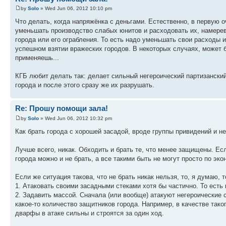
by
Solo
» Wed Jun 06, 2012 10:10 pm
Что делать, когда напряжёнка с деньгами. Естественно, в первую о
уменьшать производство слабых юнитов и расходовать их, намерев
города или его ограбления. То есть надо уменьшать свои расходы 
успешном взятии вражеских городов. В некоторых случаях, может б
применяешь...
КГБ любит делать так: делает сильный негероический партизанский
города и после этого сразу же их разрушать.
Re: Прошу помощи зала!
by
Solo
» Wed Jun 06, 2012 10:32 pm
Как брать города с хорошей засадой, вроде группы привидений и н
Лучше всего, никак. Обходить и брать те, что менее защищены. Есл
города можно и не брать, а все такими быть не могут просто по э
Если же ситуация такова, что не брать никак нельзя, то, я думаю, 
1. Атаковать своими засадными стеками хотя бы частично. То есть
2. Задавить массой. Сначала (или вообще) атакуют негероические с
какое-то количество защитников города. Например, в качестве так
дварфы в атаке сильны и строятся за один ход.