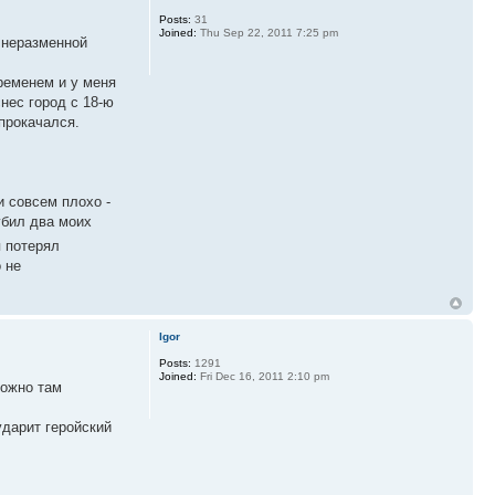
Posts:
31
Joined:
Thu Sep 22, 2011 7:25 pm
и неразменной
временем и у меня
нес город с 18-ю
 прокачался.
и совсем плохо -
убил два моих
я потерял
 не
Igor
Posts:
1291
Joined:
Fri Dec 16, 2011 2:10 pm
можно там
ударит геройский