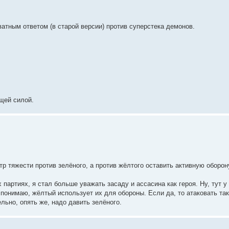
ватным ответом (в старой версии) против суперстека демонов.
щей силой.
р тяжести против зелёного, а против жёлтого оставить активную оборон
партиях, я стал больше уважать засаду и ассасина как героя. Ну, тут у
ак понимаю, жёлтый использует их для обороны. Если да, то атаковать так
ьно, опять же, надо давить зелёного.