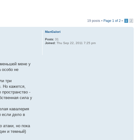
19 posts •
Page
1
of
2
•
1
2
ManGalori
Posts:
31
Joined:
Thu Sep 22, 2011 7:25 pm
о меньшей мене у
а особо не
ли три
. Но кажется,
е пространство -
обственная сила у
желая кавалерия
и если дело в
 атаки, но пока
дин и темный)