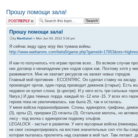
Прошу помощи зала!
Post a reply
Прошу помощи зала!
by
ManGalori
» Mon Jun 04, 2012 5:34 pm
Я сейчас веду одну игру без тумана войны.
http://www.warbarons.com/beta5/game.php?gameid=17653&res=highres
И как-то получилось что играю против всех... Во всяком случае пр
них договор о ненападении уже ходов сорок как. Поэтому хотя у ме
развивается. Мне не хватает ресурсов на захват новых городов.
Главный мой противник - ECCENTRIC. Он сделал ставку на засаду. 
производят орлов, один город призводит демонов (старых). Есть во
недавно он купил слона. (в центре). И у него есть три сильных гер
Narya.) И два темных лорда. каждый по -12 или -15. У всех его гер
героев пока не увеличивалась. как была 25, так и осталась.
У меня войска поразнообразнее. Слоны, единороги, грифоны, демоны
(3), орлы (2), призраки (2) гиганты (3). Остальное мелочь, но акт
лесу - под волка с единорогом подвожу эльфов.
LEGALOCK - застыл в развитии. У него мусорные войска (пикенеры,
не смог сконцентрировать на востоке значительных сил что бы сокр
которая пыталась пролететь над скалами в мой тыл. Там летают. дв