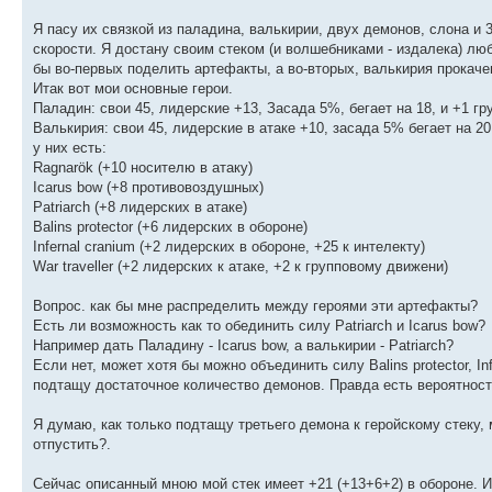
Я пасу их связкой из паладина, валькирии, двух демонов, слона и
скорости. Я достану своим стеком (и волшебниками - издалека) лю
бы во-первых поделить артефакты, а во-вторых, валькирия прокачен
Итак вот мои основные герои.
Паладин: свои 45, лидерские +13, Засада 5%, бегает на 18, и +1 г
Валькирия: свои 45, лидерские в атаке +10, засада 5% бегает на 2
у них есть:
Ragnarök (+10 носителю в атаку)
Icarus bow (+8 противовоздушных)
Patriarch (+8 лидерских в атаке)
Balins protector (+6 лидерских в обороне)
Infernal cranium (+2 лидерских в обороне, +25 к интелекту)
War traveller (+2 лидерских к атаке, +2 к групповому движени)
Вопрос. как бы мне распределить между героями эти артефакты?
Есть ли возможность как то обединить силу Patriarch и Icarus bow?
Например дать Паладину - Icarus bow, а валькирии - Patriarch?
Если нет, может хотя бы можно объединить силу Balins protector, In
подтащу достаточное количество демонов. Правда есть вероятность
Я думаю, как только подтащу третьего демона к геройскому стеку,
отпустить?.
Сейчас описанный мною мой стек имеет +21 (+13+6+2) в обороне. 