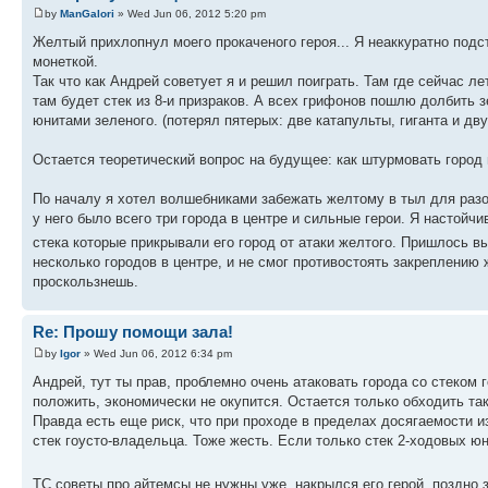
by
ManGalori
» Wed Jun 06, 2012 5:20 pm
Желтый прихлопнул моего прокаченого героя... Я неаккуратно подс
монеткой.
Так что как Андрей советует я и решил поиграть. Там где сейчас л
там будет стек из 8-и призраков. А всех грифонов пошлю долбить з
юнитами зеленого. (потерял пятерых: две катапульты, гиганта и дву
Остается теоретический вопрос на будущее: как штурмовать город 
По началу я хотел волшебниками забежать желтому в тыл для разоре
у него было всего три города в центре и сильные герои. Я настойч
стека которые прикрывали его город от атаки желтого. Пришлось в
несколько городов в центре, и не смог противостоять закреплению 
проскользнешь.
Re: Прошу помощи зала!
by
Igor
» Wed Jun 06, 2012 6:34 pm
Андрей, тут ты прав, проблемно очень атаковать города со стеком
положить, экономически не окупится. Остается только обходить так
Правда есть еще риск, что при проходе в пределах досягаемости из
стек гоусто-владельца. Тоже жесть. Если только стек 2-ходовых юн
ТС советы про айтемсы не нужны уже, накрылся его герой, поздно