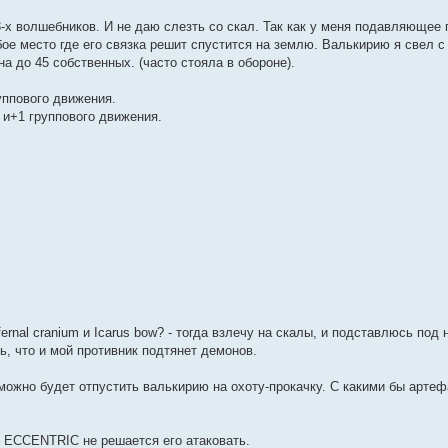
 3-х волшебников. И не даю слезть со скал. Так как у меня подавляющее
бое место где его связка решит спустится на землю. Валькирию я свел 
а до 45 собственных. (часто стояла в обороне).
руппового движения.
0 и+1 группового движения.
fernal cranium и Icarus bow? - тогда взлечу на скалы, и подставлюсь под 
, что и мой противник подтянет демонов.
 можно будет отпустить валькирию на охоту-прокачку. С какими бы артеф
И ECCENTRIC не решается его атаковать.