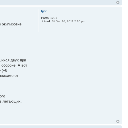
Igor
Posts:
1291
Joined:
Fri Dec 16, 2011 2:10 pm
в экипировке
шихся двух при
 обороне. А вот
 (+8
ависимо от
ого
ив летающих.