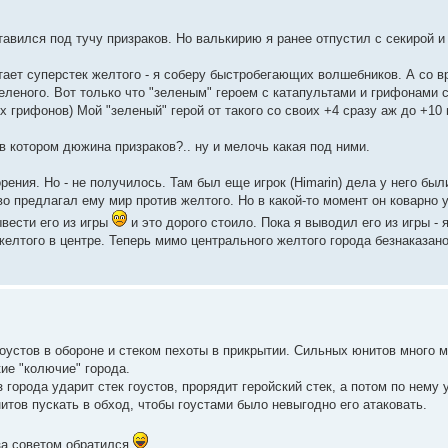
тавился под тучу призраков. Но валькирию я ранее отпустил с секирой 
етает суперстек желтого - я соберу быстробегающих волшебников. А со 
еленого. Вот только что "зеленым" героем с катапультами и грифонами с
х грифонов) Мой "зеленый" герой от такого со своих +4 сразу аж до +10
в котором дюжина призраков?.. ну и мелочь какая под ними.
ния. Но - не получилось. Там был еще игрок (Himarin) дела у него был
иво предлагал ему мир против желтого. Но в какой-то момент он коварно 
ывести его из игры
и это дорого стоило. Пока я выводил его из игры - 
желтого в центре. Теперь мимо центрального желтого города безнаказано
 гоустов в обороне и стеком пехоты в прикрытии. Сильных юнитов много 
ие "колючие" города.
 города ударит стек гоустов, прорядит геройский стек, а потом по нему 
итов пускать в обход, чтобы гоустами было невыгодно его атаковать.
 за советом обратился