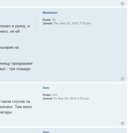
ManGalori
Posts:
31
Joined:
Thu Sep 22, 2011 7:25 pm
пошел в руину, и
его, ни ей
лькирия на
онницу призраками
был - три лошади
Solo
Posts:
107
Joined:
Fri Sep 09, 2011 2:53 pm
 таком случае за
окачано. Там мало
 засады
Solo