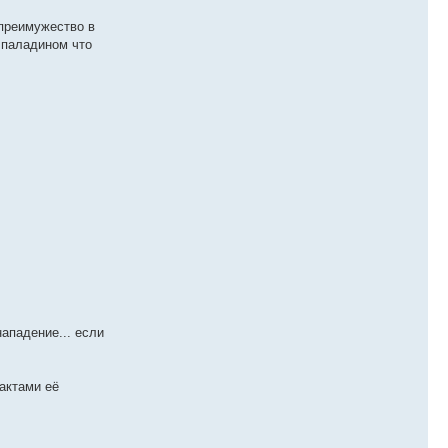
 преимужество в
с паладином что
нападение... если
актами её