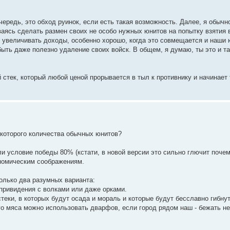
чередь, это обход руинок, если есть такая возможность. Далее, я обыч
аясь сделать размен своих не особо нужных юнитов на попытку взятия 
и увеличивать доходы, особенно хорошо, когда это совмещается и наши 
ыть даже полезно удаление своих войск. В общем, я думаю, ты это и та
 стек, который любой ценой прорывается в тыл к противнику и начинает 
екоторого количества обычных юнитов?
и условие победы 80% (кстати, в новой версии это сильно глючит почему
кономическим соображениям.
только два разумных варианта:
 привидения с волками или даже орками.
теки, в которых будут осада и мораль и которые будут бесславно гибнут
ого мяса можно использовать дварфов, если город рядом наш - бежать не