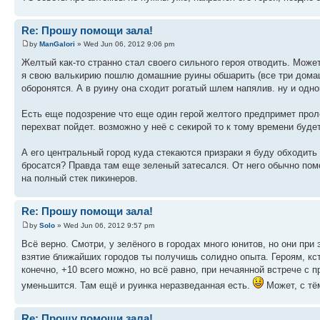
Re: Прошу помощи зала!
by
ManGalori
» Wed Jun 06, 2012 9:06 pm
Желтый как-то странно стал своего сильного героя отводить. Может
я свою валькирию пошлю домашние руины обшарить (все три домашн
оборонятся. А в руину она сходит рогатый шлем напялив. ну и одн
Есть еще подозрение что еще один герой желтого предпримет проле
перехват пойдет. возможно у неё с секирой то к тому времени буде
А его центральный город куда стекаются призраки я буду обходить
бросатся? Правда там еще зеленый затесался. От него обычно пом
на полный стек пикинеров.
Re: Прошу помощи зала!
by
Solo
» Wed Jun 06, 2012 9:57 pm
Всё верно. Смотри, у зелёного в городах много юнитов, но они при 
взятие ближайших городов ты получишь солидно опыта. Героям, кст
конечно, +10 всего можно, но всё равно, при нечаянной встрече с 
уменьшится. Там ещё и руинка неразведанная есть.
Может, с тё
Re: Прошу помощи зала!