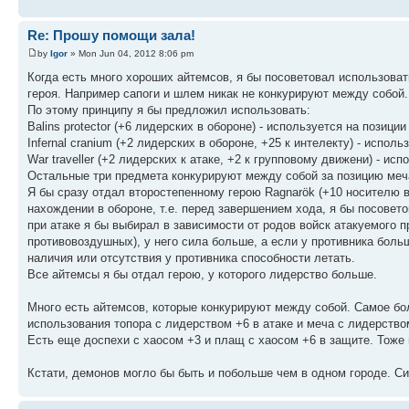
Re: Прошу помощи зала!
by
Igor
» Mon Jun 04, 2012 8:06 pm
Когда есть много хороших айтемсов, я бы посоветовал использоват
героя. Например сапоги и шлем никак не конкурируют между собой.
По этому принципу я бы предложил использовать:
Balins protector (+6 лидерских в обороне) - используется на позиции
Infernal cranium (+2 лидерских в обороне, +25 к интелекту) - испол
War traveller (+2 лидерских к атаке, +2 к групповому движени) - ис
Остальные три предмета конкурируют между собой за позицию меч
Я бы сразу отдал второстепенному герою Ragnarök (+10 носителю в
нахождении в обороне, т.е. перед завершением хода, я бы посоветов
при атаке я бы выбирал в зависимости от родов войск атакуемого п
противовоздушных), у него сила больше, а если у противника больше
наличия или отсутствия у противника способности летать.
Все айтемсы я бы отдал герою, у которого лидерство больше.
Много есть айтемсов, которые конкурируют между собой. Самое б
использования топора с лидерством +6 в атаке и меча с лидерство
Есть еще доспехи с хаосом +3 и плащ с хаосом +6 в защите. Тоже 
Кстати, демонов могло бы быть и побольше чем в одном городе. Си