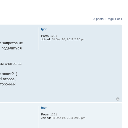
3 posts • Page
1
of
1
Igor
Posts:
1291
Joined:
Fri Dec 16, 2011 2:10 pm
о запретов не
, поделиться
ем счетов за
 знает?..)
И второе,
сторонник
Igor
Posts:
1291
Joined:
Fri Dec 16, 2011 2:10 pm