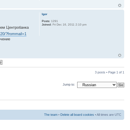
Igor
Posts:
1291
Joined:
Fri Dec 16, 2011 2:10 pm
ием Центробанка
220/?frommail=1
ечение
3 posts • Page
1
of
1
Jump to:
The team
•
Delete all board cookies
• All times are UTC