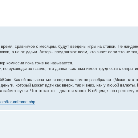
 время, сравнимое с месяцем, будут введены игры на ставки. Не найден
роков, а не от удачи. Авторы предлагают всем, кто знает если это не так
мер комиссии пока тоже не называется.
 но руководство нашло, что данная система имеет трудности с открыти
oin. Как ей пользоваться я еще пока сам не разобрался. (Может кто-то
деньги, который может идти как вверх, так и вниз, как у любой валюты. 
 займет сутки. Что-то как-то... долго и много. В общем, я по-прежнему 
com/forumframe.php