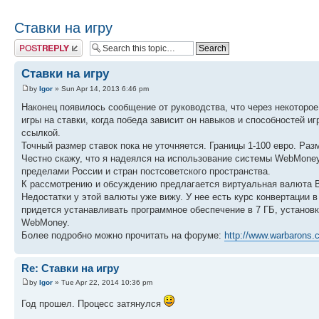
Ставки на игру
Post a reply
Ставки на игру
by
Igor
» Sun Apr 14, 2013 6:46 pm
Наконец появилось сообщение от руководства, что через некоторое
игры на ставки, когда победа зависит он навыков и способностей иг
ссылкой.
Точный размер ставок пока не уточняется. Границы 1-100 евро. Раз
Честно скажу, что я надеялся на использование системы WebMoney,
пределами России и стран постсоветского пространства.
К рассмотрению и обсуждению предлагается виртуальная валюта BitC
Недостатки у этой валюты уже вижу. У нее есть курс конвертации в 
придется устанавливать программное обеспечение в 7 ГБ, установка
WebMoney.
Более подробно можно прочитать на форуме:
http://www.warbarons.
Re: Ставки на игру
by
Igor
» Tue Apr 22, 2014 10:36 pm
Год прошел. Процесс затянулся