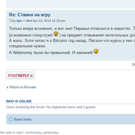
Re: Ставки на игру
by
Igor
» Wed Apr 23, 2014 11:19 pm
Только вчера вспомнил, и вот оно! Пиранья отписался в новостях.
(и возможно спецслужб
) на предмет отмывания нелегальных д
А жаль. Хотя читал я о Bitcoins год назад. Писали что курсы у ни
специальное нужно.
А Webmoney были бы привычней. И законней
D
Post a reply
Return to Russian
WHO IS ONLINE
Users browsing this forum: No registered users and 2 guests
Board index
Not able to open ./cache/data_global.php