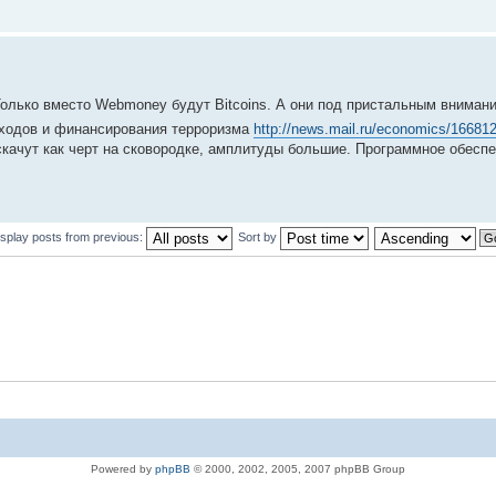
 Только вместо Webmoney будут Bitcoins. А они под пристальным вниман
оходов и финансирования терроризма
http://news.mail.ru/economics/16681
х скачут как черт на сковородке, амплитуды большие. Программное обесп
isplay posts from previous:
Sort by
Powered by
phpBB
© 2000, 2002, 2005, 2007 phpBB Group