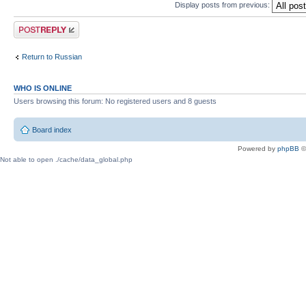
Display posts from previous:
Post a reply
Return to Russian
WHO IS ONLINE
Users browsing this forum: No registered users and 8 guests
Board index
Powered by
phpBB
©
Not able to open ./cache/data_global.php