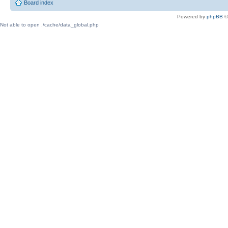
Board index
Powered by
phpBB
©
Not able to open ./cache/data_global.php