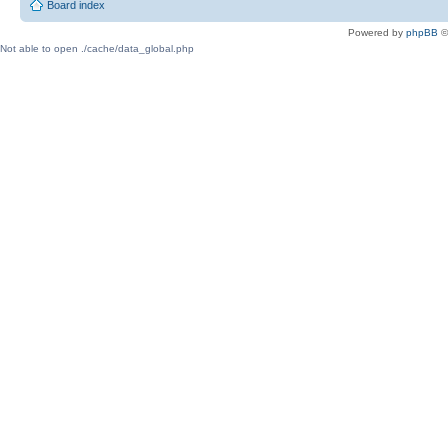
Board index
Powered by
phpBB
©
Not able to open ./cache/data_global.php