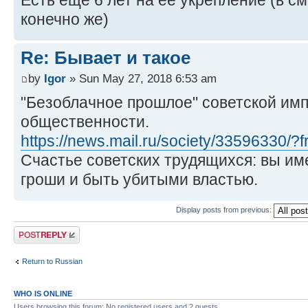
Есть еще 6 лет на ее укрепление (в с
конечно же)
Re: Бывает и такое
by
Igor
» Sun May 27, 2018 6:53 am
"Безоблачное прошлое" советской имп
общественности.
https://news.mail.ru/society/33596330/?
Счастье советских трудящихся: вы им
гроши и быть убитыми властью.
Display posts from previous:
Post a reply
Return to Russian
WHO IS ONLINE
Users browsing this forum: No registered users and 2 guests