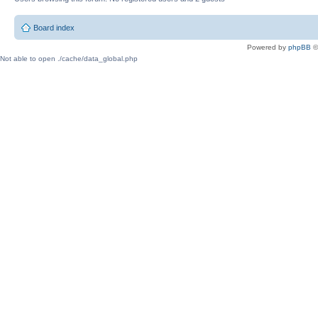
Board index
Powered by
phpBB
©
Not able to open ./cache/data_global.php