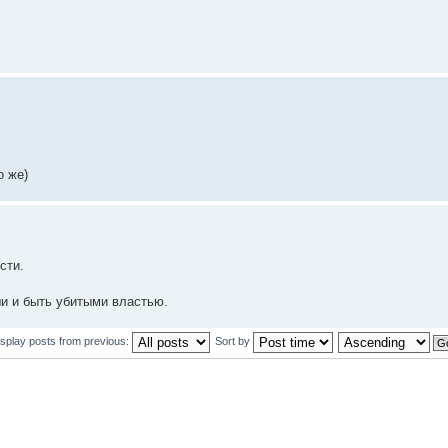
о же)
сти.
ши и быть убитыми властью.
isplay posts from previous:
Sort by