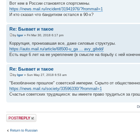
Вот кем в России становятся спортсмены.
https://news.mail.ru/incident/31941976/?frommail=1
И кто сказал что бандитизм остался в 90-х?
Re: Бывает и такое
by
Igor
» Fri Mar 30, 2018 6:17 pm
Коррупция, пронизавшая все, даже силовые структуры.
https://auto.mail.ru/article/68500-u_ga ... avy_gibdd/
Есть еще 6 лет на ее укрепление (в смысле на борьбу с ней конечн
Re: Бывает и такое
by
Igor
» Sun May 27, 2018 6:53 am
"Безоблачное прошлое" советской империи. Скрыто от общественно
https://news.mail.ru/society/33596330/?frommail=1
Счастье советских трудящихся: вы имеете право трудиться за гро
D
Post a reply
Return to Russian