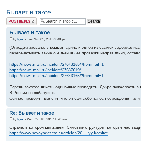
Бывает и такое
Post a reply
Бывает и такое
by
Igor
» Tue Nov 01, 2016 2:48 pm
(Отредактировано: в комментариях к одной из ссылок содержались
перепечатывать такие обвинения без проверки неправильно, остав
https://news.mail.ru/incident/27643165/?frommail=1
https://news.mail.ru/incident/27637619/
https://news.mail.ru/incident/27643165/?frommail=1
Парень захотел пикеты одиночные проводить. Добро пожаловать в
В России не забалуешь.
Сейчас проверят, выяснят что он сам себе нанес повреждения, или
Re: Бывает и такое
by
Igor
» Wed Oct 18, 2017 1:20 am
Страна, в которой мы живем. Силовые структуры, которые нас защ
https://www.novayagazeta.ru/articles/20 ... yy-komitet