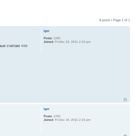
8 posts • Page
1
of
1
Igor
Posts:
1291
Joined:
Fri Dec 16, 2011 2:10 pm
ные считаю что
Igor
Posts:
1291
Joined:
Fri Dec 16, 2011 2:10 pm