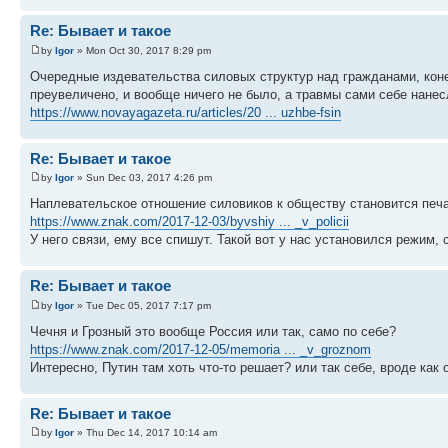
Re: Бывает и такое
by
Igor
» Mon Oct 30, 2017 8:29 pm
Очередные издевательства силовых структур над гражданами, коне
преувеличено, и вообще ничего не было, а травмы сами себе нанес
https://www.novayagazeta.ru/articles/20 ... uzhbe-fsin
Re: Бывает и такое
by
Igor
» Sun Dec 03, 2017 4:26 pm
Наплевательское отношение силовиков к обществу становится печ
https://www.znak.com/2017-12-03/byvshiy ... _v_policii
У него связи, ему все спишут. Такой вот у нас установился режим, 
Re: Бывает и такое
by
Igor
» Tue Dec 05, 2017 7:17 pm
Чечня и Грозный это вообще Россия или так, само по себе?
https://www.znak.com/2017-12-05/memoria ... _v_groznom
Интересно, Путин там хоть что-то решает? или так себе, вроде как 
Re: Бывает и такое
by
Igor
» Thu Dec 14, 2017 10:14 am