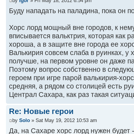
by
Igor
» Fri May 18, 2012 6:54 pm
Буду нападать на паладина, пока он 
Хорс лорд мощный вне городов, к нему
вписывается вальктрия, которая как р
хороша, а в защите вне города ее хор
Валькирия совсем слаба в руинках, у 
получше, на первом уровне он даже п
Поэтому вопрос собственно в следую
героем при игре парой валькирия-хорс
средняя, а рядом со столицей есть р
Централ Сахара, как раз такая ситуац
Re: Новые герои
by
Solo
» Sat May 19, 2012 10:53 am
Да, на Сахаре хорс лорд нужен будет 