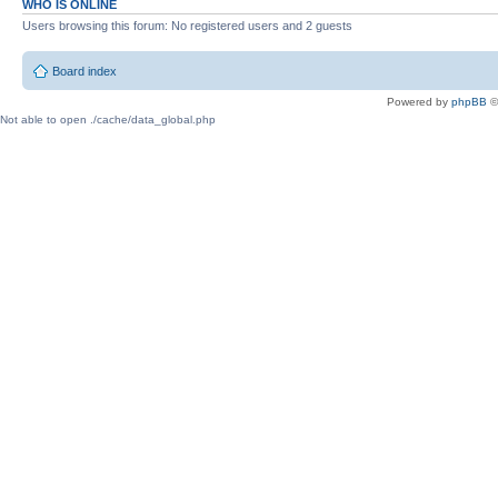
WHO IS ONLINE
Users browsing this forum: No registered users and 2 guests
Board index
Powered by
phpBB
©
Not able to open ./cache/data_global.php