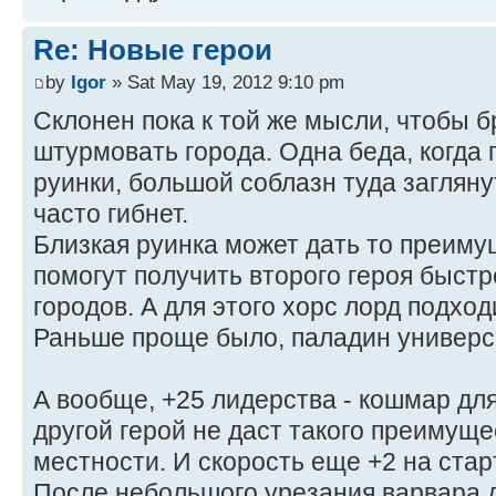
Re: Новые герои
by
Igor
» Sat May 19, 2012 9:10 pm
Склонен пока к той же мысли, чтобы б
штурмовать города. Одна беда, когда
руинки, большой соблазн туда заглянут
часто гибнет.
Близкая руинка может дать то преимущ
помогут получить второго героя быстр
городов. А для этого хорс лорд подход
Раньше проще было, паладин универ
А вообще, +25 лидерства - кошмар дл
другой герой не даст такого преимуще
местности. И скорость еще +2 на старт
После небольшого урезания варвара д