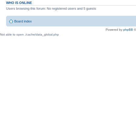
WHO IS ONLINE
Users browsing this forum: No registered users and 5 guests
Board index
Powered by
phpBB
©
Not able to open ./cache/data_global.php