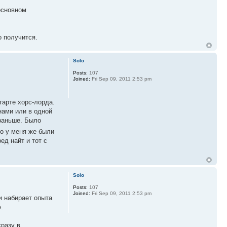
основном
о получится.
Solo
Posts:
107
Joined:
Fri Sep 09, 2011 2:53 pm
тарте хорс-лорда.
нами или в одной
 раньше. Было
Но у меня же были
ед найт и тот с
Solo
Posts:
107
Joined:
Fri Sep 09, 2011 2:53 pm
и набирает опыта
.
сразу в