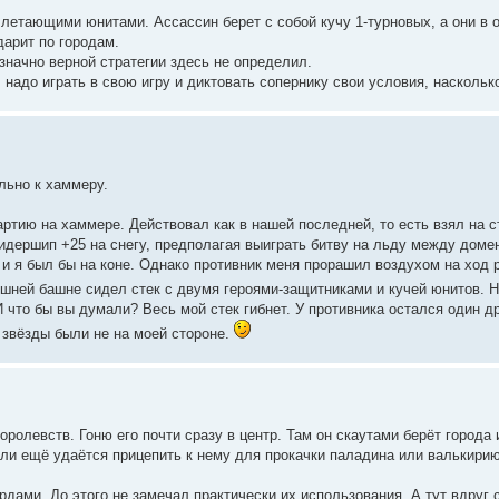
 летающими юнитами. Ассассин берет с собой кучу 1-турновых, а они в 
дарит по городам.
значно верной стратегии здесь не определил.
 надо играть в свою игру и диктовать сопернику свои условия, наскольк
льно к хаммеру.
артию на хаммере. Действовал как в нашей последней, то есть взял на с
лидершип +25 на снегу, предполагая выиграть битву на льду между доме
 и я был бы на коне. Однако противник меня прорашил воздухом на ход
ешней башне сидел стек с двумя героями-защитниками и кучей юнитов. 
 что бы вы думали? Весь мой стек гибнет. У противника остался один др
и звёзды были не на моей стороне.
ролевств. Гоню его почти сразу в центр. Там он скаутами берёт города 
сли ещё удаётся прицепить к нему для прокачки паладина или валькирию
ами. До этого не замечал практически их использования. А тут вдруг 