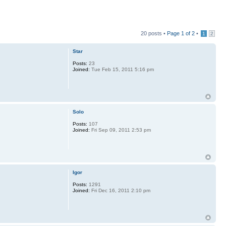
20 posts •
Page
1
of
2
•
1
2
Star
Posts:
23
Joined:
Tue Feb 15, 2011 5:16 pm
Solo
Posts:
107
Joined:
Fri Sep 09, 2011 2:53 pm
Igor
Posts:
1291
Joined:
Fri Dec 16, 2011 2:10 pm