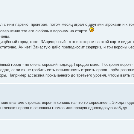
л с ним партию, проиграл, потом месяц играл с другими игроками и к то
совершенно эта его любовь к воронам на старте.
чены.
ащищённый город тоже. ЗАщищённый - это в котором на этой карте сидит
статочно. Ан нет! Зачастую дайс преподносит сюрприз, и три вороны бе
нный город - не очень хороший подход. Городов мало. Построил ворон - 
одах, если их не грабить есть возможность строить орлов - орёл разгони
горы. Например ассасина прокачанного до третьего уровня, чтобы взять г
лице вначале строишь ворон и копишь на что то серьезнее... 3-хода под
ты клепают орлов в основном гномов или прочую одноходовую лабуду