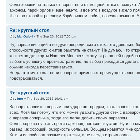
Орлы хороши не только от ворон, но и от мощной атаки с воздуха.
арконом, парой орлов и еще чем-то, и все это в воздухе висело пр
Я его во второй игре своим барбарианом побил, повезло немного. А 
Re: круглый стол
by
ManGalori
» Thu Sep 20, 2012 7:55 pm
Ну, варвар висящий в воздухе впереди всего стека это довольно б
способности других юнитов работать не станут. Не думаю, что откр
конкретно для карты Hammer Montain я скажу: игра на ней подобна
выбрать успешную противостратегию, но выбор приходится делать т
обычно некогда перестраиваться.
Но да, в тему треда, если соперник применяет преимущественно одну
подстраховаться.
Re: круглый стол
by
Igor
» Thu Sep 20, 2012 10:41 pm
Варвар становится первым при ударе по городам, когда знаешь кого
всех. Хотя бы потому что его может ударить другой стек с варваро
с варвара соперника, тогда его легче добить своим варваром.
Орлов хорошо пустить против арконов, пегасов, гоустов. Ну и по 
разведчик хороший, обзорность большая. Вобщем нравятся мне орлы
Хотя я испробовал разные стратегии, и не всегда строил орлов.