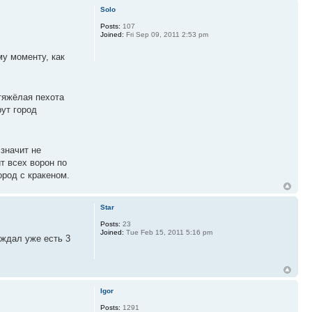
Solo
Posts:
107
Joined:
Fri Sep 09, 2011 2:53 pm
му моменту, как
 тяжёлая пехота
рут город
значит не
т всех ворон по
ород с кракеном.
Star
Posts:
23
Joined:
Tue Feb 15, 2011 5:16 pm
ождал уже есть 3
Igor
Posts:
1291