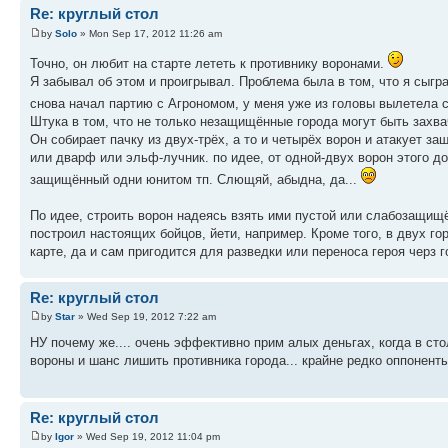
Re: круглый стол
by
Solo
» Mon Sep 17, 2012 11:26 am
Точно, он любит на старте лететь к противнику воронами.
Я забывал об этом и проигрывал. Проблема была в том, что я сыгра
снова начал партию с Агрономом, у меня уже из головы вылетела 
Штука в том, что не только незащищённые города могут быть захва
Он собирает пачку из двух-трёх, а то и четырёх ворон и атакует з
или дварф или эльф-лучник. по идее, от одной-двух ворон этого до
защищённый одни юнитом тп. Слющяй, абыдна, да...
По идее, строить ворон надеясь взять ими пустой или слабозащищё
построил настоящих бойцов, йети, например. Кроме того, в двух гор
карте, да и сам пригодится для разведки или переноса героя черз 
Re: круглый стол
by
Star
» Wed Sep 19, 2012 7:22 am
НУ почему же.... очень эффективно прим алых деньгах, когда в сто
вороны и шанс лишить противника города... крайне редко оппонен
Re: круглый стол
by
Igor
» Wed Sep 19, 2012 11:04 pm