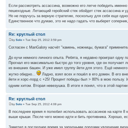
Если рассмотреть ассассина, возможно его легче победить именно
пешеходные. Летающий геройский стек обойдет стек ассассина и у
Но не поручусь за верную стратегию, поскольку для себя еще одно
Единственное что думаю, это не надо гадать что выберет соперник,
Re: круглый стол
by
Solo
» Tue Sep 25, 2012 3:59 pm
Согласен с ManGalory насчёт "камень, ножницы, бумага" примените
До кучи немного личного опыта. Ребята, я недавно проиграл одну п
Прогнал его максимально быстро до того уровня, где он получает 
из внешних башен. И уже имел группу йети для этого. Ещё немного
жутко обидно...
Ладно, взял всех и пошёл в его домен. В его вн
йети и хорс-лорд с +25! Процент победы был > 80% в мою пользу. И
одним хитом. Вторая невезушка. В итоге я понял, что в этой парти
Re: круглый стол
by
Solo
» Tue Sep 25, 2012 4:08 pm
В последнее время я полюбил использовать ассасинов на карте 8 ко
выше крыши. После чего можно идти и бить противника. Хорошо, е
Заметил в последнее время за западными лордами увлечение визард