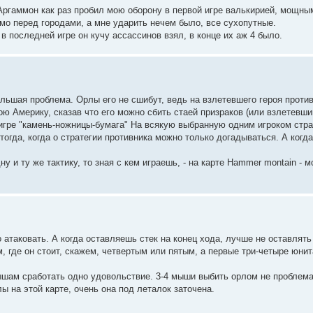
 Аргаммон как раз пробил мою оборону в первой игре валькирией, мощны
ямо перед городами, а мне ударить нечем было, все сухопутные.
в последней игре он кучу ассассинов взял, в конце их аж 4 было.
ольшая проблема. Орлы его не сшибут, ведь на взлетевшего героя прот
ою Америку, сказав что его можно сбить стаей призраков (или взлетевши
 игре "камень-ножницы-бумага" На всякую выбранную одним игроком стр
огда, когда о стратегии противника можно только догадываться. А когд
 и ту же тактику, то зная с кем играешь, - на карте Hammer montain - 
 атаковать. А когда оставляешь стек на конец хода, лучше не оставлят
м, где он стоит, скажем, четвертым или пятым, а первые три-четыре юнит
мышам сработать одно удовольствие. 3-4 мыши выбить орлом не проблема
 на этой карте, очень она под леталок заточена.