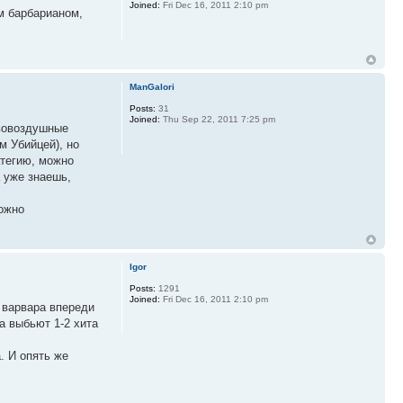
Joined:
Fri Dec 16, 2011 2:10 pm
м барбарианом,
ManGalori
Posts:
31
Joined:
Thu Sep 22, 2011 7:25 pm
ивовоздушные
м Убийцей), но
атегию, можно
а уже знаешь,
можно
Igor
Posts:
1291
Joined:
Fri Dec 16, 2011 2:10 pm
ь варвара впереди
а выбьют 1-2 хита
. И опять же