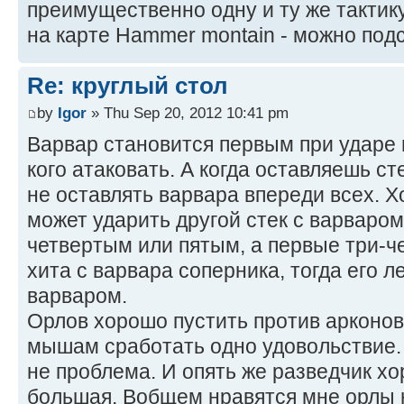
преимущественно одну и ту же тактику,
на карте Hammer montain - можно под
Re: круглый стол
by
Igor
» Thu Sep 20, 2012 10:41 pm
Варвар становится первым при ударе 
кого атаковать. А когда оставляешь ст
не оставлять варвара впереди всех. Х
может ударить другой стек с варваром,
четвертым или пятым, а первые три-ч
хита с варвара соперника, тогда его л
варваром.
Орлов хорошо пустить против арконов, 
мышам сработать одно удовольствие.
не проблема. И опять же разведчик х
большая. Вобщем нравятся мне орлы н