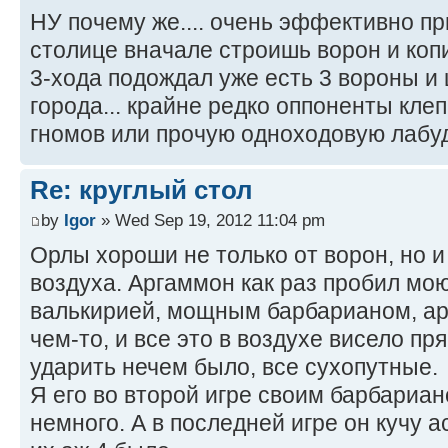
НУ почему же.... очень эффективно пр
столице вначале строишь ворон и копи
3-хода подождал уже есть 3 вороны и
города... крайне редко оппоненты кле
гномов или прочую одноходовую лабу
Re: круглый стол
by
Igor
» Wed Sep 19, 2012 11:04 pm
Орлы хороши не только от ворон, но и
воздуха. Аргаммон как раз пробил мою
валькирией, мощным барбарианом, ар
чем-то, и все это в воздухе висело пр
ударить нечем было, все сухопутные.
Я его во второй игре своим барбариан
немного. А в последней игре он кучу а