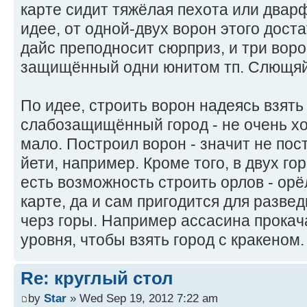
карте сидит тяжёлая пехота или дварф
идее, от одной-двух ворон этого доста
дайс преподносит сюрприз, и три вор
защищённый одни юнитом тп. Слющяй,
По идее, строить ворон надеясь взять
слабозащищённый город - не очень х
мало. Построил ворон - значит не по
йети, например. Кроме того, в двух го
есть возможность строить орлов - орё
карте, да и сам пригодится для разве
черз горы. Например ассасина прокач
уровня, чтобы взять город с кракеном.
Re: круглый стол
by
Star
» Wed Sep 19, 2012 7:22 am