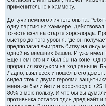
Согласен с ManGalory насчёт "камень,
применительно к хаммеру.
До кучи немного личного опыта. Ребят
одну партию на хаммере. Действовал 
то есть взял на старте хорс-лорда. П
быстро до того уровня, где он получае
предполагая выиграть битву на льду 
одной из внешних башен. И уже имел г
Ещё немного и я был бы на коне. Одн
прорашил воздухом на ход раньше. Бы
Ладно, взял всех и пошёл в его домен
сидел стек с двумя героями-защитника
меня же были йети и хорс-лорд с +25
80% в мою пользу. И что бы вы думали
противника остался один дред найт и 