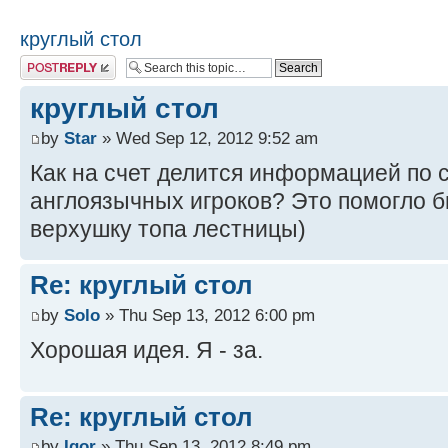
круглый стол
Post a reply
круглый стол
by
Star
» Wed Sep 12, 2012 9:52 am
Как на счет делится информацией по 
англоязычных игроков? Это помогло б
верхушку топа лестницы)
Re: круглый стол
by
Solo
» Thu Sep 13, 2012 6:00 pm
Хорошая идея. Я - за.
Re: круглый стол
by
Igor
» Thu Sep 13, 2012 8:49 pm