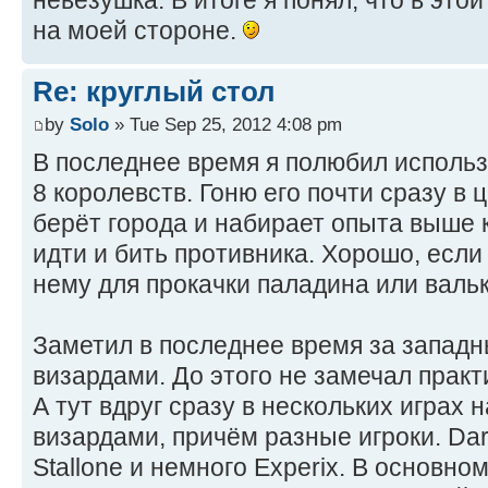
невезушка. В итоге я понял, что в это
на моей стороне.
Re: круглый стол
by
Solo
» Tue Sep 25, 2012 4:08 pm
В последнее время я полюбил использ
8 королевств. Гоню его почти сразу в 
берёт города и набирает опыта выше 
идти и бить противника. Хорошо, если
нему для прокачки паладина или валь
Заметил в последнее время за запад
визардами. До этого не замечал практ
А тут вдруг сразу в нескольких играх
визардами, причём разные игроки. Dar
Stallone и немного Experix. В основн