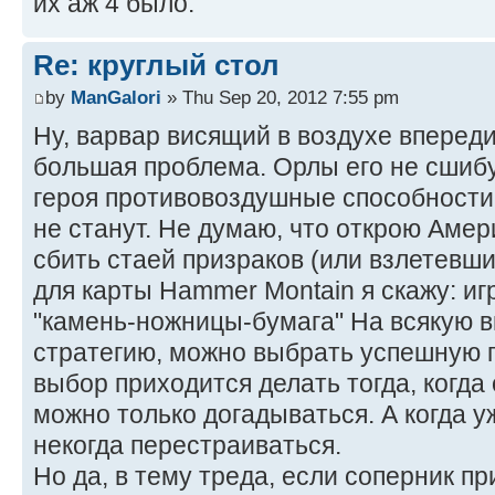
их аж 4 было.
Re: круглый стол
by
ManGalori
» Thu Sep 20, 2012 7:55 pm
Ну, варвар висящий в воздухе впереди
большая проблема. Орлы его не сшибу
героя противовоздушные способности
не станут. Не думаю, что открою Амери
сбить стаей призраков (или взлетевши
для карты Hammer Montain я скажу: иг
"камень-ножницы-бумага" На всякую 
стратегию, можно выбрать успешную 
выбор приходится делать тогда, когда
можно только догадываться. А когда 
некогда перестраиваться.
Но да, в тему треда, если соперник п