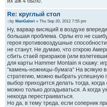
их аж 4 было.
Re: круглый стол
by
ManGalori
» Thu Sep 20, 2012 7:55 pm
Ну, варвар висящий в воздухе впереди
большая проблема. Орлы его не сшибу
героя противовоздушные способности
не станут. Не думаю, что открою Амери
сбить стаей призраков (или взлетевши
для карты Hammer Montain я скажу: иг
"камень-ножницы-бумага" На всякую 
стратегию, можно выбрать успешную 
выбор приходится делать тогда, когда
можно только догадываться. А когда 
некогда перестраиваться.
Но да, в тему треда, если соперник п