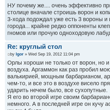
НУ почему же.... очень эффективно пр
столице вначале строишь ворон и копи
3-хода подождал уже есть 3 вороны и
города... крайне редко оппоненты кле
гномов или прочую одноходовую лабу
Re: круглый стол
by
Igor
» Wed Sep 19, 2012 11:04 pm
Орлы хороши не только от ворон, но и
воздуха. Аргаммон как раз пробил мою
валькирией, мощным барбарианом, ар
чем-то, и все это в воздухе висело пр
ударить нечем было, все сухопутные.
Я его во второй игре своим барбариан
немного. А в последней игре он кучу а