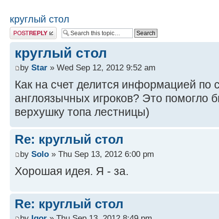
круглый стол
Post a reply
круглый стол
by
Star
» Wed Sep 12, 2012 9:52 am
Как на счет делится информацией по 
англоязычных игроков? Это помогло б
верхушку топа лестницы)
Re: круглый стол
by
Solo
» Thu Sep 13, 2012 6:00 pm
Хорошая идея. Я - за.
Re: круглый стол
by
Igor
» Thu Sep 13, 2012 8:49 pm