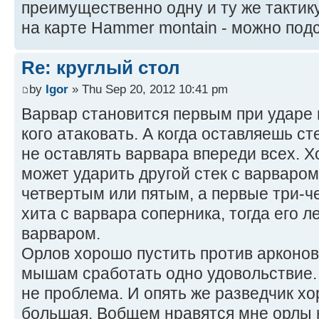
преимущественно одну и ту же тактику,
на карте Hammer montain - можно под
Re: круглый стол
by
Igor
» Thu Sep 20, 2012 10:41 pm
Варвар становится первым при ударе 
кого атаковать. А когда оставляешь ст
не оставлять варвара впереди всех. Х
может ударить другой стек с варваром,
четвертым или пятым, а первые три-ч
хита с варвара соперника, тогда его л
варваром.
Орлов хорошо пустить против арконов, 
мышам сработать одно удовольствие.
не проблема. И опять же разведчик х
большая. Вобщем нравятся мне орлы н