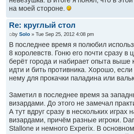
невезушка. В итоге я понял, что в это
на моей стороне.
Re: круглый стол
by
Solo
» Tue Sep 25, 2012 4:08 pm
В последнее время я полюбил использ
8 королевств. Гоню его почти сразу в 
берёт города и набирает опыта выше 
идти и бить противника. Хорошо, если
нему для прокачки паладина или валь
Заметил в последнее время за запад
визардами. До этого не замечал практ
А тут вдруг сразу в нескольких играх
визардами, причём разные игроки. Dar
Stallone и немного Experix. В основн