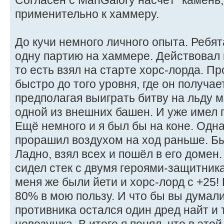
Согласен с ManGalory насчёт "камень,
применительно к хаммеру.
До кучи немного личного опыта. Ребят
одну партию на хаммере. Действовал 
то есть взял на старте хорс-лорда. П
быстро до того уровня, где он получае
предполагая выиграть битву на льду 
одной из внешних башен. И уже имел г
Ещё немного и я был бы на коне. Одн
прорашил воздухом на ход раньше. Бы
Ладно, взял всех и пошёл в его домен
сидел стек с двумя героями-защитника
меня же были йети и хорс-лорд с +25
80% в мою пользу. И что бы вы думали
противника остался один дред найт и 