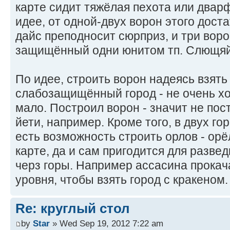
карте сидит тяжёлая пехота или дварф
идее, от одной-двух ворон этого доста
дайс преподносит сюрприз, и три вор
защищённый одни юнитом тп. Слющяй,
По идее, строить ворон надеясь взять
слабозащищённый город - не очень х
мало. Построил ворон - значит не по
йети, например. Кроме того, в двух го
есть возможность строить орлов - орё
карте, да и сам пригодится для разве
черз горы. Например ассасина прокач
уровня, чтобы взять город с кракеном.
Re: круглый стол
by
Star
» Wed Sep 19, 2012 7:22 am